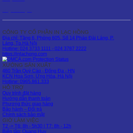
kd1@inlachong.vn
CÔNG TY CỔ PHẦN IN LẠC HỒNG
Địa chỉ: Tầng 6, Phòng 605, Số 14 Pháo Đài Láng, P.
Láng, Tp.Hà Nội
Hotline: 024 3733 1111 - 024 3787 2222
https://inlachong.com
XƯỞNG SẢN XUẤT
460 Trần Quý Cáp - Đống Đa - HN
KCN Hoa Sơn, Ứng Hòa, Hà Nội
Hotline: 0965.861.333
HỖ TRỢ
Quy trình đặt hàng
Hướng dẫn thanh toán
Phương thức giao hàng
Bảo hành – Đổi trả
Chính sách bảo mật
GIỜ LÀM VIỆC
T2 -> T6: 8h - 5h30 | T7: 8h - 12h
Biên tập: Quang Huy