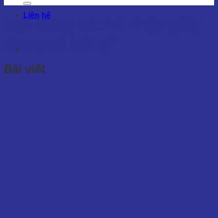
Liên hệ
Nội dung có thẻ
“hộp giấy
đựng xà bông”
Bài viết