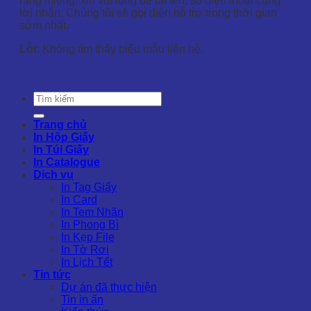
răng miệng, xin vui lòng để tại tên, số điện thoại cùng
lời nhắn. Chúng tôi sẽ gọi điện hỗ trợ trong thời gian
sớm nhất.
Lỗi:
Không tìm thấy biểu mẫu liên hệ.
Trang chủ
In Hộp Giấy
In Túi Giấy
In Catalogue
Dịch vụ
In Tag Giấy
In Card
In Tem Nhãn
In Phong Bì
In Kẹp File
In Tờ Rơi
In Lịch Tết
Tin tức
Dự án đã thực hiện
Tin in ấn