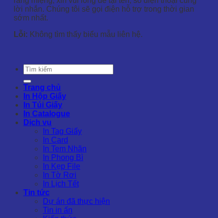
răng miệng, xin vui lòng để tại tên, số điện thoại cùng
lời nhắn. Chúng tôi sẽ gọi điện hỗ trợ trong thời gian
sớm nhất.
Lỗi:
Không tìm thấy biểu mẫu liên hệ.
Trang chủ
In Hộp Giấy
In Túi Giấy
In Catalogue
Dịch vụ
In Tag Giấy
In Card
In Tem Nhãn
In Phong Bì
In Kẹp File
In Tờ Rơi
In Lịch Tết
Tin tức
Dự án đã thực hiện
Tin in ấn