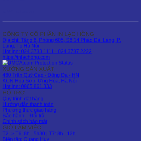
kd1@inlachong.vn
CÔNG TY CỔ PHẦN IN LẠC HỒNG
Địa chỉ: Tầng 6, Phòng 605, Số 14 Pháo Đài Láng, P.
Láng, Tp.Hà Nội
Hotline: 024 3733 1111 - 024 3787 2222
https://inlachong.com
XƯỞNG SẢN XUẤT
460 Trần Quý Cáp - Đống Đa - HN
KCN Hoa Sơn, Ứng Hòa, Hà Nội
Hotline: 0965.861.333
HỖ TRỢ
Quy trình đặt hàng
Hướng dẫn thanh toán
Phương thức giao hàng
Bảo hành – Đổi trả
Chính sách bảo mật
GIỜ LÀM VIỆC
T2 -> T6: 8h - 5h30 | T7: 8h - 12h
Biên tập: Quang Huy