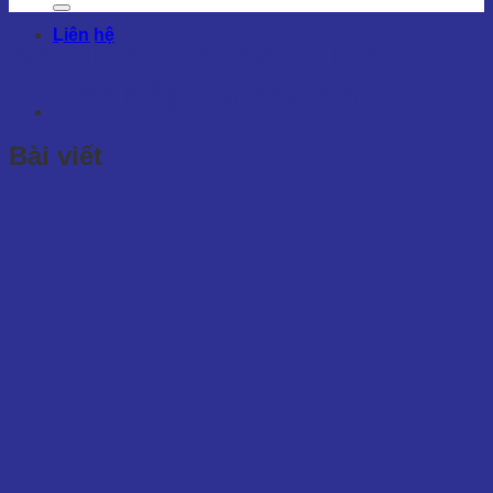
Liên hệ
Nội dung có thẻ
“kích
thước hộp xà phòng”
Bài viết