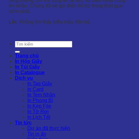
răng miệng, xin vui lòng để tại tên, số điện thoại cùng
lời nhắn. Chúng tôi sẽ gọi điện hỗ trợ trong thời gian
sớm nhất.
Lỗi:
Không tìm thấy biểu mẫu liên hệ.
Trang chủ
In Hộp Giấy
In Túi Giấy
In Catalogue
Dịch vụ
In Tag Giấy
In Card
In Tem Nhãn
In Phong Bì
In Kẹp File
In Tờ Rơi
In Lịch Tết
Tin tức
Dự án đã thực hiện
Tin in ấn