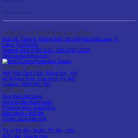
kd1@inlachong.vn
CÔNG TY CỔ PHẦN IN LẠC HỒNG
Địa chỉ: Tầng 6, Phòng 605, Số 14 Pháo Đài Láng, P.
Láng, Tp.Hà Nội
Hotline: 024 3733 1111 - 024 3787 2222
https://inlachong.com
XƯỞNG SẢN XUẤT
460 Trần Quý Cáp - Đống Đa - HN
KCN Hoa Sơn, Ứng Hòa, Hà Nội
Hotline: 0965.861.333
HỖ TRỢ
Quy trình đặt hàng
Hướng dẫn thanh toán
Phương thức giao hàng
Bảo hành – Đổi trả
Chính sách bảo mật
GIỜ LÀM VIỆC
T2 -> T6: 8h - 5h30 | T7: 8h - 12h
Biên tập: Quang Huy