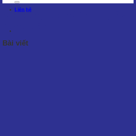
Liên hệ
Nội dung có thẻ
“hộp giấy
đựng gà”
Bài viết