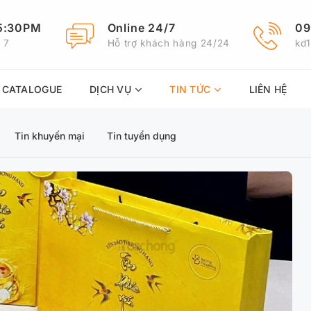
5:30PM
Online 24/7
09
 7
Hỗ trợ khách hàng 24/24
kd
N CATALOGUE
DỊCH VỤ
TIN TỨC
LIÊN HỆ
Tin khuyến mại
Tin tuyển dụng