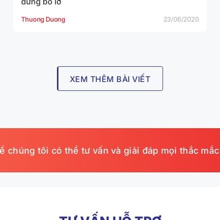
đừng bỏ lỡ
Thuong Duong
23/06/2020
XEM THÊM BÀI VIẾT
 để chúng tôi có thể tư vấn và giải đáp mọi thắc mắc