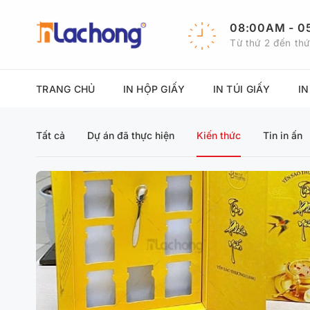
Chuyển
đến
08:00AM - 0
nội
Từ thứ 2 đến thứ
dung
TRANG CHỦ
IN HỘP GIẤY
IN TÚI GIẤY
I
Tất cả
Dự án đã thực hiện
Kiến thức
Tin in ấn