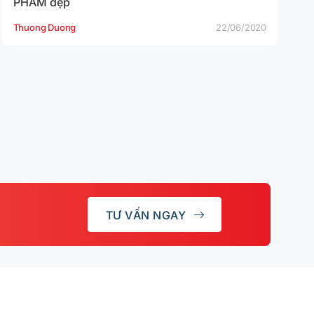
PHẨM đẹp
Thuong Duong
22/06/2020
TƯ VẤN NGAY