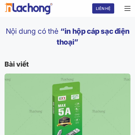
Chuyển
LIÊN HỆ
đến
nội
dung
Nội dung có thẻ
“in hộp cáp sạc điện
thoại”
Bài viết