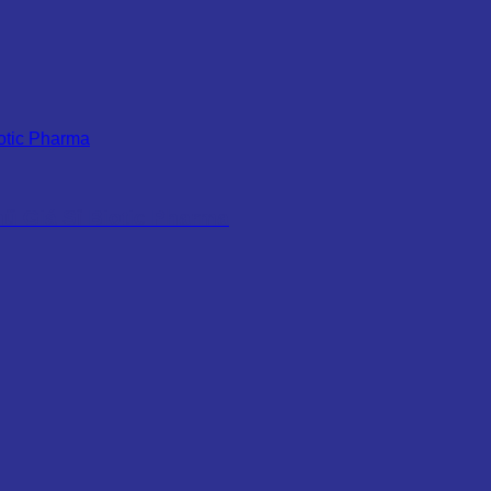
ũ Giá Sỉ Biotic Pharma