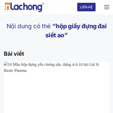
Chuyển
LIÊN HỆ
đến
nội
dung
Nội dung có thẻ
“hộp giấy đựng đai
siết ao”
Bài viết