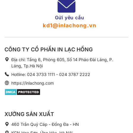
Gửi yêu cầu
kd1@inlachong.vn
CÔNG TY CỔ PHẦN IN LẠC HỒNG
Địa chỉ: Tầng 6, Phòng 605, Số 14 Pháo Đài Láng, P.
Láng, Tp.Hà Nội
Hotline: 024 3733 1111 - 024 3787 2222
https://inlachong.com
XƯỞNG SẢN XUẤT
460 Trần Quý Cáp - Đống Đa - HN
KCN Hoa Sơn, Ứng Hòa, Hà Nội