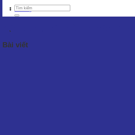
Liên hệ
Nội dung có thẻ
“in hộp đựn
Bài viết