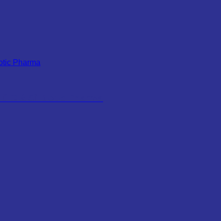
ũ Giá Sỉ Biotic Pharma