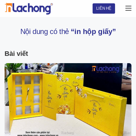
Chuyển
LIÊN HỆ
đến
nội
dung
Nội dung có thẻ
“in hộp giấy”
Bài viết