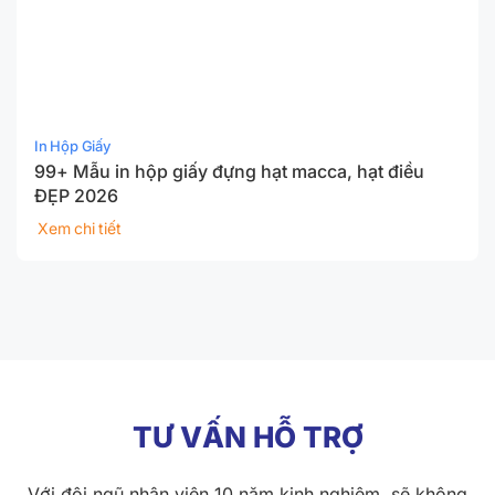
In Hộp Giấy
99+ Mẫu in hộp giấy đựng hạt macca, hạt điều
ĐẸP 2026
Xem chi tiết
TƯ VẤN HỖ TRỢ
Với đội ngũ nhân viên 10 năm kinh nghiệm, sẽ không