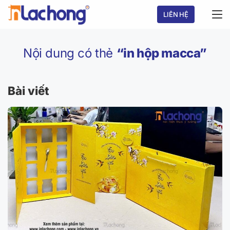
Chuyển
LIÊN HỆ
đến
nội
dung
Nội dung có thẻ
“in hộp macca”
Bài viết