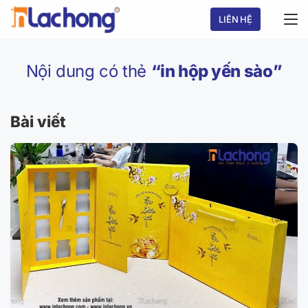
Chuyển
LIÊN HỆ
đến
nội
dung
Nội dung có thẻ
“in hộp yến sào”
Bài viết