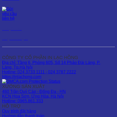
Gửi yêu cầu
kd1@inlachong.vn
CÔNG TY CỔ PHẦN IN LẠC HỒNG
Địa chỉ: Tầng 6, Phòng 605, Số 14 Pháo Đài Láng, P.
Láng, Tp.Hà Nội
Hotline: 024 3733 1111 - 024 3787 2222
https://inlachong.com
XƯỞNG SẢN XUẤT
460 Trần Quý Cáp - Đống Đa - HN
KCN Hoa Sơn, Ứng Hòa, Hà Nội
Hotline: 0965.861.333
HỖ TRỢ
Quy trình đặt hàng
Hướng dẫn thanh toán