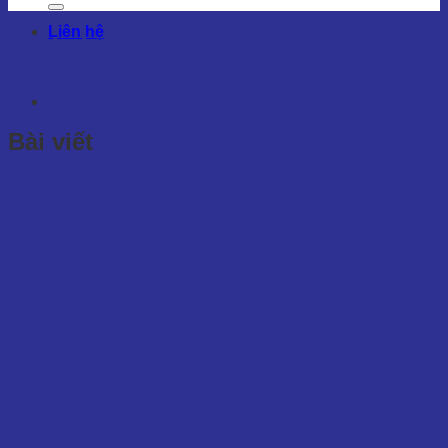
Liên hệ
Nội dung có thẻ
“in túi giấy
cho shop thời trang”
Bài viết