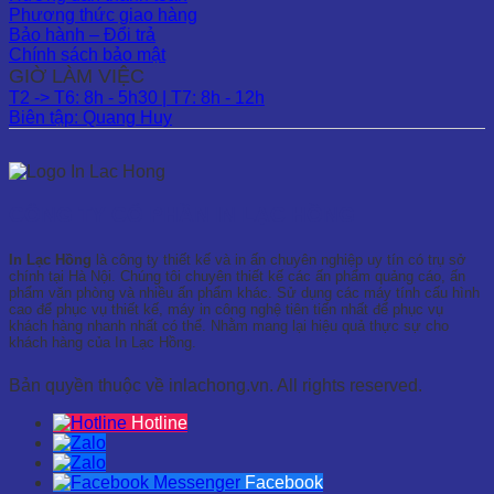
Phương thức giao hàng
Bảo hành – Đổi trả
Chính sách bảo mật
GIỜ LÀM VIỆC
T2 -> T6: 8h - 5h30 | T7: 8h - 12h
Biên tập: Quang Huy
CÔNG TY CỔ PHẦN IN LẠC HỒNG
In Lạc Hồng
là công ty thiết kế và in ấn chuyên nghiệp uy tín có trụ sở
chính tại Hà Nội. Chúng tôi chuyên thiết kế các ấn phẩm quảng cáo, ấn
phẩm văn phòng và nhiều ấn phẩm khác. Sử dụng các máy tính cấu hình
cao để phục vụ thiết kế, máy in công nghệ tiên tiến nhất để phục vụ
khách hàng nhanh nhất có thể. Nhằm mang lại hiệu quả thực sự cho
khách hàng của In Lạc Hồng.
Bản quyền thuộc về inlachong.vn. All rights reserved.
Hotline
Facebook