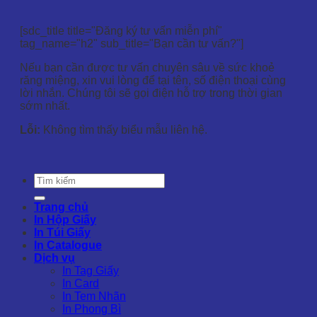
[sdc_title title="Đăng ký tư vấn miễn phí"
tag_name="h2" sub_title="Bạn cần tư vấn?"]
Nếu bạn cần được tư vấn chuyên sâu về sức khoẻ
răng miệng, xin vui lòng để tại tên, số điện thoại cùng
lời nhắn. Chúng tôi sẽ gọi điện hỗ trợ trong thời gian
sớm nhất.
Lỗi:
Không tìm thấy biểu mẫu liên hệ.
Trang chủ
In Hộp Giấy
In Túi Giấy
In Catalogue
Dịch vụ
In Tag Giấy
In Card
In Tem Nhãn
In Phong Bì