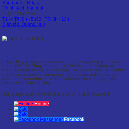
Bảo hành – Đổi trả
Chính sách bảo mật
GIỜ LÀM VIỆC
T2 -> T6: 8h - 5h30 | T7: 8h - 12h
Biên tập: Quang Huy
CÔNG TY CỔ PHẦN IN LẠC HỒNG
In Lạc Hồng
là công ty thiết kế và in ấn chuyên nghiệp uy tín có trụ sở
chính tại Hà Nội. Chúng tôi chuyên thiết kế các ấn phẩm quảng cáo, ấn
phẩm văn phòng và nhiều ấn phẩm khác. Sử dụng các máy tính cấu hình
cao để phục vụ thiết kế, máy in công nghệ tiên tiến nhất để phục vụ
khách hàng nhanh nhất có thể. Nhằm mang lại hiệu quả thực sự cho
khách hàng của In Lạc Hồng.
Bản quyền thuộc về inlachong.vn. All rights reserved.
Hotline
Facebook