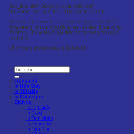
[sdc_title title="Đăng ký tư vấn miễn phí"
tag_name="h2" sub_title="Bạn cần tư vấn?"]
Nếu bạn cần được tư vấn chuyên sâu về sức khoẻ
răng miệng, xin vui lòng để tại tên, số điện thoại cùng
lời nhắn. Chúng tôi sẽ gọi điện hỗ trợ trong thời gian
sớm nhất.
Lỗi:
Không tìm thấy biểu mẫu liên hệ.
Trang chủ
In Hộp Giấy
In Túi Giấy
In Catalogue
Dịch vụ
In Tag Giấy
In Card
In Tem Nhãn
In Phong Bì
In Kẹp File