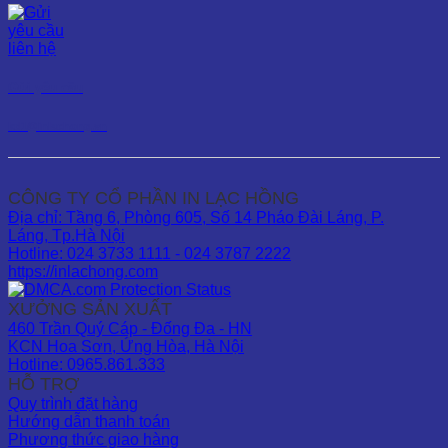
Gửi yêu cầu
kd1@inlachong.vn
CÔNG TY CỔ PHẦN IN LẠC HỒNG
Địa chỉ: Tầng 6, Phòng 605, Số 14 Pháo Đài Láng, P.
Láng, Tp.Hà Nội
Hotline: 024 3733 1111 - 024 3787 2222
https://inlachong.com
XƯỞNG SẢN XUẤT
460 Trần Quý Cáp - Đống Đa - HN
KCN Hoa Sơn, Ứng Hòa, Hà Nội
Hotline: 0965.861.333
HỖ TRỢ
Quy trình đặt hàng
Hướng dẫn thanh toán
Phương thức giao hàng