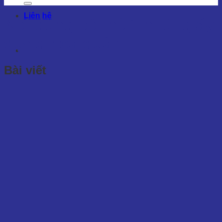
Liên hệ
Nội dung có thẻ
“in túi giấy
đựng hoa quả”
Bài viết