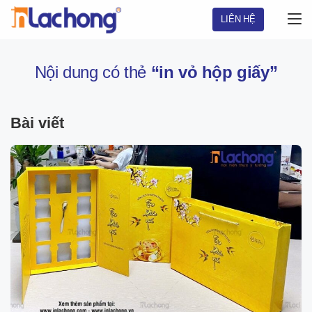
Chuyển
LIÊN HỆ
đến
nội
dung
Nội dung có thẻ
“in vỏ hộp giấy”
Bài viết