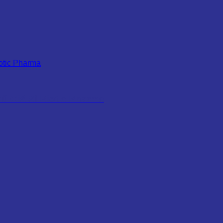
ũ Giá Sỉ Biotic Pharma