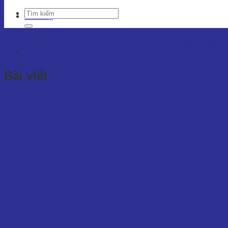
Liên hệ
Nội dung có thẻ
“túi giấy đ
Bài viết