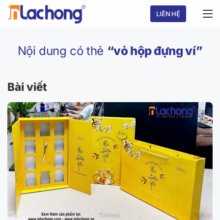
Chuyển
LIÊN HỆ
đến
nội
dung
Nội dung có thẻ
“vỏ hộp đựng ví”
Bài viết