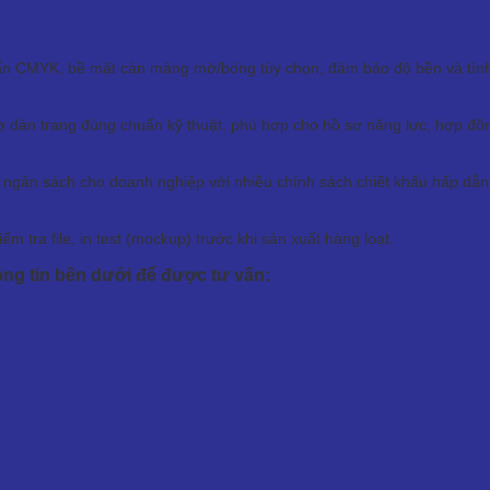
ẩn CMYK, bề mặt cán màng mờ/bóng tùy chọn, đảm bảo độ bền và tính 
ợ dàn trang đúng chuẩn kỹ thuật, phù hợp cho hồ sơ năng lực, hợp đồng
ưu ngân sách cho doanh nghiệp với nhiều chính sách chiết khấu hấp dẫn
kiểm tra file, in test (mockup) trước khi sản xuất hàng loạt.
ng tin bên dưới để được tư vấn: