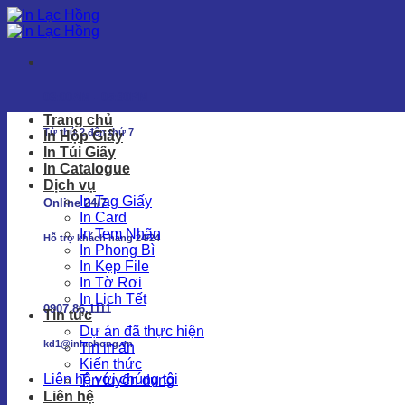
Chuyển
đến
nội
dung
08:00AM - 05:30PM
Trang chủ
Từ thứ 2 đến thứ 7
In Hộp Giấy
In Túi Giấy
In Catalogue
Dịch vụ
In Tag Giấy
Online 24/7
In Card
In Tem Nhãn
Hỗ trợ khách hàng 24/24
In Phong Bì
In Kẹp File
In Tờ Rơi
In Lịch Tết
0907.86.1111
Tin tức
Dự án đã thực hiện
kd1@inlachong.vn
Tin in ấn
Kiến thức
Liên hệ với chúng tôi
Tin tuyển dụng
Liên hệ