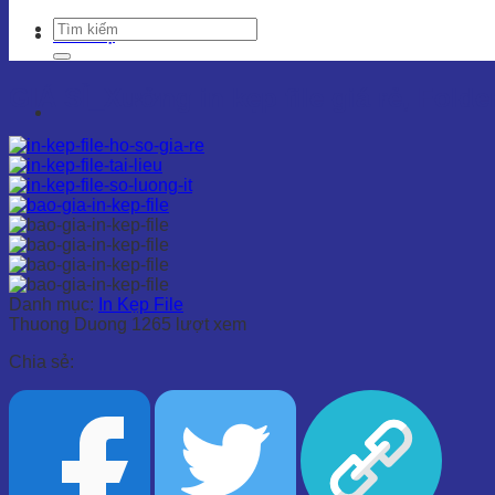
Liên hệ
GIÁ SỈ_Xưởng in kẹp file giá rẻ, Folde
Danh mục:
In Kẹp File
Thuong Duong
1265 lượt xem
Chia sẻ: