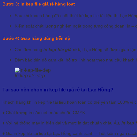
Bước 3: In kẹp file giá rẻ hàng loạt
Sau khi khách hàng đã chốt thiết kế kẹp file tài liệu thì Lạc Hồ
Kiểm soát chất lượng nghiêm ngặt trong từng công đoạn: in –
Bước 4: Giao hàng đúng tiến độ
Các đơn hàng
in kẹp file giá rẻ
tại Lạc Hồng sẽ được giao tận 
Đảm bảo tiến độ cam kết, hỗ trợ linh hoạt theo nhu cầu khách 
In kẹp file đẹp
Tại sao nên chọn in kẹp file giá rẻ tại Lạc Hồng?
Khách hàng khi in kẹp file tài liệu hoàn toàn có thể yên tâm 100% vì 
♦ Chất lượng in sắc nét, màu chuẩn CMYK
♦ Với hệ thống máy in hiện đại và mực in đạt chuẩn châu Âu,
in kẹp f
♦ Giá in kẹp file tài liệu tại Lạc Hồng cạnh tranh – Tiết kiệm ngân sác