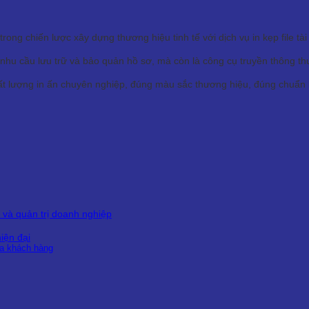
ng chiến lược xây dựng thương hiệu tinh tế với dịch vụ in kẹp file tài
 là nhu cầu lưu trữ và bảo quản hồ sơ, mà còn là công cụ truyền thông t
t lượng in ấn chuyên nghiệp, đúng màu sắc thương hiệu, đúng chuẩn kỹ 
g và quản trị doanh nghiệp
hiện đại
ủa khách hàng