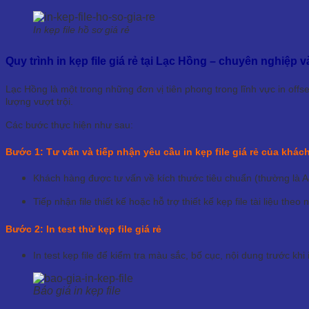
In kẹp file hồ sơ giá rẻ
Quy trình in kẹp file giá rẻ tại Lạc Hồng – chuyên nghiệp v
Lạc Hồng là một trong những đơn vị tiên phong trong lĩnh vực in offse
lượng vượt trội.
Các bước thực hiện như sau:
Bước 1: Tư vấn và tiếp nhận yêu cầu in kẹp file giá rẻ của khác
Khách hàng được tư vấn về kích thước tiêu chuẩn (thường là A
Tiếp nhận file thiết kế hoặc hỗ trợ thiết kế kẹp file tài liệu the
Bước 2: In test thử kẹp file giá rẻ
In test kẹp file để kiểm tra màu sắc, bố cục, nội dung trước khi 
Báo giá in kẹp file