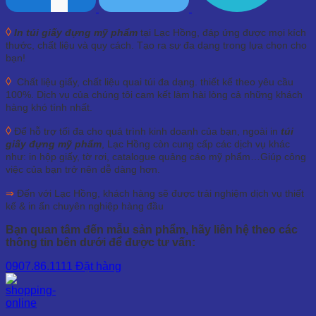
◊
In túi giấy đựng mỹ phẩm
tại Lạc Hồng, đáp ứng được mọi kích
thước, chất liệu và quy cách. Tạo ra sự đa dạng trong lựa chọn cho
bạn!
◊
Chất liệu giấy, chất liệu quai túi đa dạng. thiết kế theo yêu cầu
100%. Dịch vụ của chúng tôi cam kết làm hài lòng cả những khách
hàng khó tính nhất.
◊
Để hỗ trợ tối đa cho quá trình kinh doanh của bạn, ngoài in
túi
giấy đựng mỹ phẩm
, Lạc Hồng còn cung cấp các dịch vụ khác
như: in hộp giấy, tờ rơi, catalogue quảng cáo mỹ phẩm…Giúp công
việc của bạn trở nên dễ dàng hơn.
⇒
Đến với Lạc Hồng, khách hàng sẽ được trải nghiệm dịch vụ thiết
kế & in ấn chuyên nghiệp hàng đầu
Bạn quan tâm đến mẫu sản phẩm, hãy liên hệ theo các
thông tin bên dưới để được tư vấn:
0907.86.1111
Đặt hàng