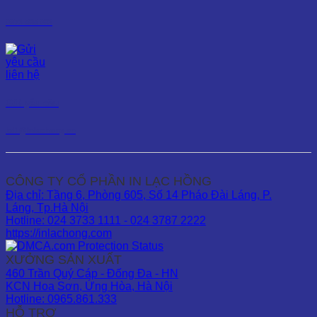
0971 585 082
Gửi yêu cầu
kd1@inlachong.vn
CÔNG TY CỔ PHẦN IN LẠC HỒNG
Địa chỉ: Tầng 6, Phòng 605, Số 14 Pháo Đài Láng, P.
Láng, Tp.Hà Nội
Hotline: 024 3733 1111 - 024 3787 2222
https://inlachong.com
XƯỞNG SẢN XUẤT
460 Trần Quý Cáp - Đống Đa - HN
KCN Hoa Sơn, Ứng Hòa, Hà Nội
Hotline: 0965.861.333
HỖ TRỢ