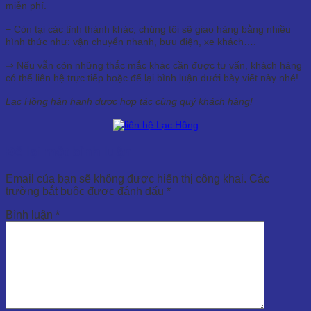
miễn phí.
− Còn tại các tỉnh thành khác, chúng tôi sẽ giao hàng bằng nhiều
hình thức như: vận chuyển nhanh, bưu điện, xe khách….
⇒ Nếu vẫn còn những thắc mắc khác cần được tư vấn, khách hàng
có thể liên hệ trực tiếp hoặc để lại bình luận dưới bày viết này nhé!
Lạc Hồng hân hạnh được hợp tác cùng quý khách hàng!
Để lại một bình luận
Email của bạn sẽ không được hiển thị công khai.
Các
trường bắt buộc được đánh dấu
*
Bình luận
*