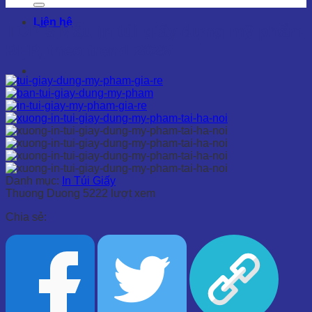
Liên hệ
TOP 5 Mẫu in túi giấy đựng mỹ phẩm
ĐẸP, theo trend 2026
Danh mục:
In Túi Giấy
Thuong Duong
5222 lượt xem
Chia sẻ: