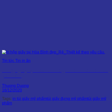
Tin tức Tin in ấn
In hộp giấy tại Hòa Bình đẹp_Rẻ_Thiết kế theo
yêu cầu.
Thuong Duong
16/12/2020
Tags:
in túi giấy mỹ phẩm
túi giấy đựng mỹ phẩm
túi giấy mỹ
phẩm