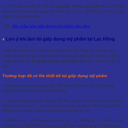
⇒ Trên đây là một số mẫu
in túi giấy đựng mỹ phẩm
do Lạc Hồng
sản xuất, tham khảo ngay về màu sắc, logo…Để tạo ra ý tưởng cho
bao bì của mình nhé!
Tiếp:
20+ mẫu hộp giấy đựng mỹ phẩm siêu đẹp
♦
Lưu ý khi làm túi giấy đựng mỹ phẩm tại Lạc Hồng
− Để tiết kiệm được thời gian cũng như gia tăng tối đa hiệu quả,
chất lượng dịch vụ, những khách hàng lần đầu đến với Lạc Hồng
hoặc lần đầu
in túi giấy đựng mỹ phẩm
cần lưu ý một số yếu tố
sau:
Trường hợp đã có file thiết kế túi giấy đựng mỹ phẩm
− Khách hàng vui lòng gửi file để chúng tôi xem file có đủ chất
lượng để in túi mỹ phẩm hay không.
− Trong trường hợp file không đủ tiêu chuẩn in (hình ảnh, nội dung
không rõ nét, mờ…) mà khách hàng vẫn muốn in thì chúng tôi sẽ
không chịu trách nhiệm cho chất lượng khi in ấn.
− Để đảm bảo chất lượng của dịch vụ, Lạc Hồng sẽ chỉ nhận in các
đơn hàng có file thiết kế túi mỹ phẩm đạt chuẩn hoặc khách hàng