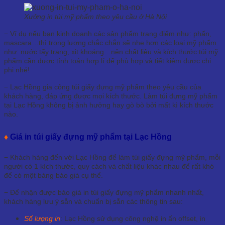
Xưởng in túi mỹ phẩm theo yêu cầu ở Hà Nội
− Ví dụ nếu bạn kinh doanh các sản phẩm trang điểm như: phấn,
mascara…thì trọng lượng chắc chắn sẽ nhẹ hơn các loại mỹ phẩm
như: nước tẩy trang, xịt khoáng…nên chất liệu và kích thước túi mỹ
phẩm cần được tính toán hợp lí để phù hợp và tiết kiệm được chi
phi nhé!
− Lạc Hồng gia công túi giấy đựng mỹ phẩm theo yêu cầu của
khách hàng, đáp ứng được mọi kích thước. Làm túi đựng mỹ phẩm
tại Lạc Hồng không bị ảnh hưởng hay gò bò bởi mất kì kích thước
nào.
♦
Giá in túi giấy đựng mỹ phẩm tại Lạc Hồng
− Khách hàng đến với Lạc Hồng để làm túi giấy đựng mỹ phẩm, mỗi
người có 1 kích thước, quy cách và chất liệu khác nhau để rất khó
để có một bảng báo giá cụ thể.
− Để nhận được báo giá in túi giấy đựng mỹ phẩm nhanh nhất,
khách hàng lưu ý sẵn và chuẩn bị sẵn các thông tin sau:
Số lượng in
: Lạc Hồng sử dụng công nghệ in ấn offset, in