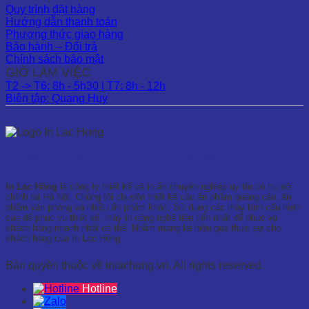
Quy trình đặt hàng
Hướng dẫn thanh toán
Phương thức giao hàng
Bảo hành – Đổi trả
Chính sách bảo mật
GIỜ LÀM VIỆC
T2 -> T6: 8h - 5h30 | T7: 8h - 12h
Biên tập: Quang Huy
CÔNG TY CỔ PHẦN IN LẠC HỒNG
In Lạc Hồng
là công ty thiết kế và in ấn chuyên nghiệp uy tín có trụ sở
chính tại Hà Nội. Chúng tôi chuyên thiết kế các ấn phẩm quảng cáo, ấn
phẩm văn phòng và nhiều ấn phẩm khác. Sử dụng các máy tính cấu hình
cao để phục vụ thiết kế, máy in công nghệ tiên tiến nhất để phục vụ
khách hàng nhanh nhất có thể. Nhằm mang lại hiệu quả thực sự cho
khách hàng của In Lạc Hồng.
Bản quyền thuộc về inlachong.vn. All rights reserved.
Hotline