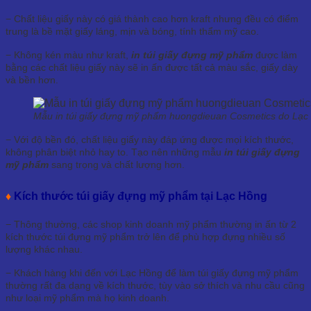
− Chất liệu giấy này có giá thành cao hơn kraft nhưng đều có điểm
trung là bề mặt giấy láng, mịn và bóng, tính thẩm mỹ cao.
− Không kén màu như kraft,
in túi giấy đựng mỹ phẩm
được làm
bằng các chất liệu giấy này sẽ in ấn được tất cả màu sắc, giấy dày
và bền hơn.
Mẫu in túi giấy đựng mỹ phẩm huongdieuan Cosmetics do Lạc
− Với độ bền đó, chất liệu giấy này đáp ứng được mọi kích thước,
không phân biệt nhỏ hay to. Tạo nên những mẫu
in túi giấy đựng
mỹ phẩm
sang trọng và chất lượng hơn.
♦
Kích thước túi giấy đựng mỹ phẩm tại Lạc Hồng
− Thông thường, các shop kinh doanh mỹ phẩm thường in ấn từ 2
kích thước túi đựng mỹ phẩm trở lên để phù hợp đựng nhiều số
lượng khác nhau.
− Khách hàng khi đến với Lạc Hồng để làm túi giấy đựng mỹ phẩm
thường rất đa dạng về kích thước, tùy vào sở thích và nhu cầu cũng
như loại mỹ phẩm mà họ kinh doanh.