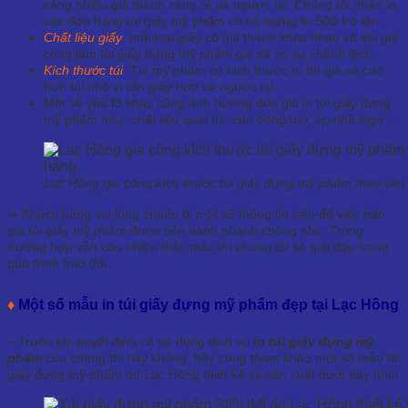
càng nhiều giá thành càng rẻ và ngược lại. Chúng tôi nhận in
các đơn hàng túi giấy mỹ phẩm có số lượng từ 500 trở lên.
Chất liệu giấy
: mỗi loại giấy có giá thành khác nhau và khi gia
công làm túi giấy đựng mỹ phẩm giá sẽ có sự chênh lệch.
Kích thước túi
: Túi mỹ phẩm có kích thước to thì giá sẽ cao
hơn túi nhỏ vì tốn giấy hơn và ngược lại.
Một số yếu tố khác cũng ảnh hưởng đến giá in túi giấy đựng
mỹ phẩm như:
chất liệu quai túi. cán bóng/mờ, ép nhũ logo
…
Lạc Hồng gia công kích thước túi giấy đựng mỹ phẩm theo yê
⇒ Khách hàng vui lòng chuẩn bị một số thông tin trên để việc báo
giá túi giấy mỹ phẩm được tiến hành nhanh chóng nhé. Trong
trường hợp vẫn còn nhiều thắc mắc thì chúng tôi sẽ giải đáp trong
quá trình trao đổi.
♦
Một số mẫu in túi giấy đựng mỹ phẩm đẹp tại Lạc Hồng
− Trước khi quyết định có sử dụng dịch vụ
in túi giấy đựng mỹ
phẩm
của chúng tôi hãy không, hãy cùng tham khảo một số mẫu túi
giấy đựng mỹ phẩm do Lạc Hồng thiết kế và sản xuất dưới đây nhé!