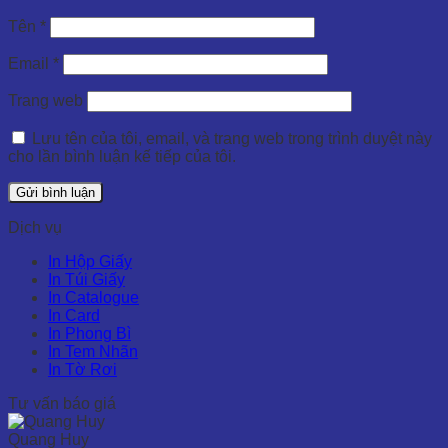
Tên
*
Email
*
Trang web
Lưu tên của tôi, email, và trang web trong trình duyệt này
cho lần bình luận kế tiếp của tôi.
Dịch vụ
In Hộp Giấy
In Túi Giấy
In Catalogue
In Card
In Phong Bì
In Tem Nhãn
In Tờ Rơi
Tư vấn báo giá
Quang Huy