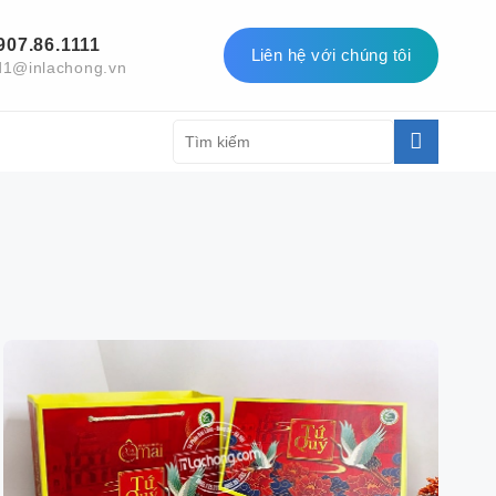
907.86.1111
Liên hệ với chúng tôi
d1@inlachong.vn