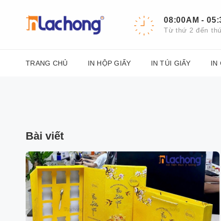
Chuyển
đến
08:00AM - 05
nội
Từ thứ 2 đến th
dung
TRANG CHỦ
IN HỘP GIẤY
IN TÚI GIẤY
IN
Bài viết