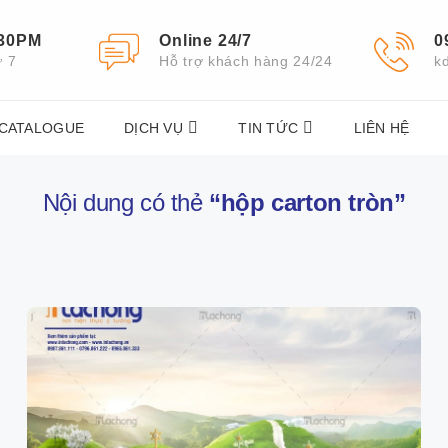
:30PM
Online 24/7
0
ứ 7
Hỗ trợ khách hàng 24/24
k
 CATALOGUE
DỊCH VỤ
TIN TỨC
LIÊN HỆ
Nội dung có thẻ
“hộp carton tròn”