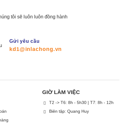
húng tôi sẽ luôn luôn đồng hành
Gửi yêu cầu
kd1@inlachong.vn
GIỜ LÀM VIỆC
T2 -> T6: 8h - 5h30 | T7: 8h - 12h
toán
Biên tập: Quang Huy
hàng