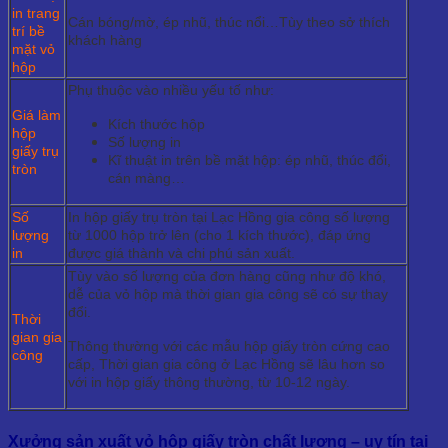
in trang
Cán bóng/mờ, ép nhũ, thúc nổi…Tùy theo sở thích
trí bề
khách hàng
mặt vỏ
hộp
Phụ thuộc vào nhiều yếu tố như:
Giá làm
Kích thước hộp
hộp
Số lượng in
giấy trụ
Kĩ thuật in trên bề mặt hộp: ép nhũ, thúc đổi,
tròn
cán màng…
Số
In hộp giấy trụ tròn tại Lạc Hồng gia công số lượng
lượng
từ 1000 hộp trở lên (cho 1 kích thước), đáp ứng
in
được giá thành và chi phú sản xuất.
Tùy vào số lượng của đơn hàng cũng như độ khó,
dễ của vỏ hộp mà thời gian gia công sẽ có sự thay
đổi.
Thời
gian gia
Thông thường với các mẫu hộp giấy tròn cứng cao
công
cấp, Thời gian gia công ở Lạc Hồng sẽ lâu hơn so
với in hộp giấy thông thường, từ 10-12 ngày.
Xưởng sản xuất vỏ hộp giấy tròn chất lượng – uy tín tại