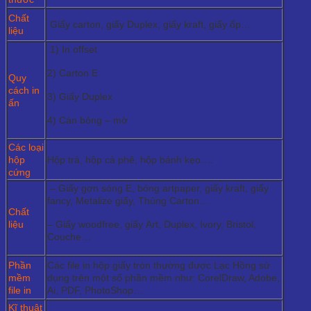
Chất
Giấy carton, giấy Duplex, giấy kraft, giấy ốp…
liệu
1) In offset
2) Carton E
Quy
cách in
3) Giấy Duplex
ấn
4) Cán bóng – mờ
Các loại
hộp
Hộp trà, hộp cà phê, hộp bánh kẹo….
cứng
– Giấy gợn sóng E, bóng artpaper, giấy kraft, giấy
fancy, Metalize giấy, Thùng Carton…
Chất
liệu
– Giấy woodfree, giấy Art, Duplex, Ivory, Bristol,
Couche…
Phần
Các file in hộp giấy tròn thường được Lạc Hồng sử
mềm
dụng trên một số phần mềm như: CorelDraw, Adobe,
file in
Ai, PDF, PhotoShop…
Kĩ thuật