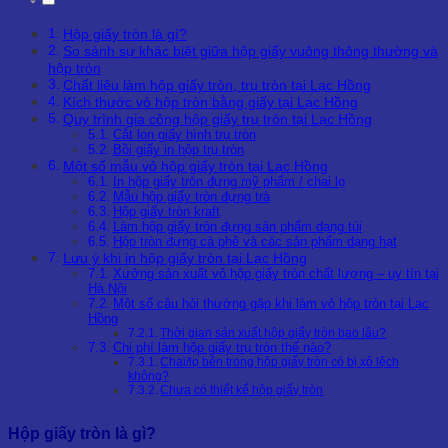
Hộp giấy tròn là gì?
So sánh sự khác biệt giữa hộp giấy vuông thông thường và
hộp tròn
Chất liệu làm hộp giấy tròn, trụ tròn tại Lạc Hồng
Kích thước vỏ hộp tròn bằng giấy tại Lạc Hồng
Quy trình gia công hộp giấy trụ tròn tại Lạc Hồng
Cắt lon giấy hình trụ tròn
Bồi giấy in hộp trụ tròn
Một số mẫu vỏ hộp giấy tròn tại Lạc Hồng
In hộp giấy tròn đựng mỹ phẩm / chai lọ
Mẫu hộp giấy tròn đựng trà
Hộp giấy tròn kraft
Làm hộp giấy tròn đựng sản phẩm dạng túi
Hộp tròn đựng cà phê và các sản phẩm dạng hạt
Lưu ý khi in hộp giấy tròn tại Lạc Hồng
Xưởng sản xuất vỏ hộp giấy tròn chất lượng – uy tín tại
Hà Nội
Một số câu hỏi thường gặp khi làm vỏ hộp tròn tại Lạc
Hồng
Thời gian sản xuất hộp giấy tròn bao lâu?
Chi phí làm hộp giấy trụ tròn thế nào?
Chai/lọ bên trong hộp giấy tròn có bị xô lệch
không?
Chưa có thiết kế hộp giấy tròn
Hộp giấy tròn là gì?