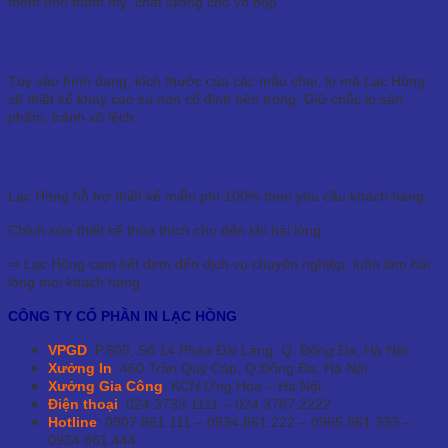
thêm tính thẩm mỹ, chất lượng cho vỏ hộp.
Chai/lọ bên trong hộp giấy tròn có bị xô lệch không?
Tùy vào hình dạng, kích thước của các mẫu chai, lọ mà Lạc Hồng
sẽ thiết kế khay cao su non cố định bên trong. Giữ chắc lọ sản
phẩm, tránh xô lệch.
Chưa có thiết kế hộp giấy tròn
Lạc Hồng hỗ trợ thiết kế miễn phí 100% theo yêu cầu khách hàng.
Chỉnh sửa thiết kế thỏa thích cho đến khi hài lòng.
⇒ Lạc Hồng cam kết đem đến dịch vụ chuyên nghiệp, luôn làm hài
lòng mọi khách hàng.
CÔNG TY CỔ PHẦN IN LẠC HỒNG
VPGD
: P.605, Số 14 Pháo Đài Láng, Q. Đống Đa, Hà Nội
Xưởng In
: 460 Trần Quý Cáp, Q.Đống Đa, Hà Nội.
Xưởng Gia Công
: KCN Ứng Hòa – Hà Nội.
Điện thoại
: 024.3733.1111 – 024.3787.2222
Hotline
: 0907.861.111 – 0934.861.222 – 0965.861.333 –
0934.861.444