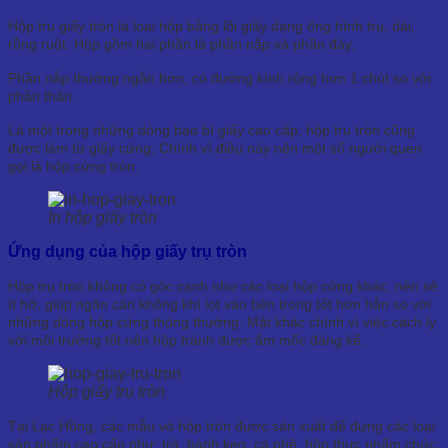
Hộp trụ giấy tròn là loại hộp bằng lõi giấy dạng ống hình trụ, dài,
rỗng ruột. Hộp gồm hai phần là phần nắp và phần đáy.
Phần nắp thường ngắn hơn, có đường kính rộng hơn 1 chút so với
phần thân.
Là một trong những dòng bao bì giấy cao cấp, hộp trụ tròn cũng
được làm từ giấy cứng. Chính vì điều này nên một số người quen
gọi là hộp cứng tròn.
In hộp giấy tròn
Ứng dụng của hộp giấy trụ tròn
Hộp trụ tròn không có góc cạnh như các loại hộp cứng khác, nên sẽ
ít hở, giúp ngăn cản không khí lọt vào bên trong tốt hơn hẳn so với
những dòng hộp cứng thông thường. Mặt khác chính vì việc cách ly
với môi trường tốt nên hộp tránh được ẩm mốc đáng kể.
Hộp giấy trụ tròn
Tại Lạc Hồng, các mẫu vỏ hộp tròn được sản xuất để đựng các loại
sản phẩm cao cấp như: trà, bánh kẹo, cà phê, hộp thực phẩm chức