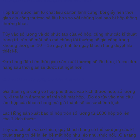
Hộp tròn được làm từ chất liệu carton lạnh cứng, bồi giấy nên thời
gian gia công thường sẽ lâu hơn so với những loại bao bì hộp thông
thường khác.
Tùy vào số lượng và độ phức tạp của vỏ hộp, cũng như các kĩ thuật
trang trí trên bề mặt hộp mà chúng tôi thường sẽ gia công trong
khoảng thời gian 10 – 15 ngày, tính từ ngày khách hàng duyệt file
thiết kế.
Đơn hàng đầu tiên thời gian sản xuất thường sẽ lâu hơn, từ các đơn
hàng sau thời gian sẽ được rút ngắt hơn.
Chi phí làm hộp giấy trụ tròn thế nào?
Giá thành gia công vỏ hộp phụ thuộc vào kích thước hộp, số lượng
in, kĩ thuật in ấn/trang trí trên bề mặt hộp…Do đó tùy vào nhu cầu
làm hộp của khách hàng mà giá thành sẽ có sự chênh lệch.
Lạc Hồng sản xuất bao bì hộp tròn số lượng từ 1000 hộp trở lên,
cho 1 kích thước.
Tùy vào chi phí và sở thích, quý khách hàng có thể sử dụng các kĩ
thuật trang trí để in lên bề mặt hộp như: ép nhũ, thúc nổi…Gia tăng