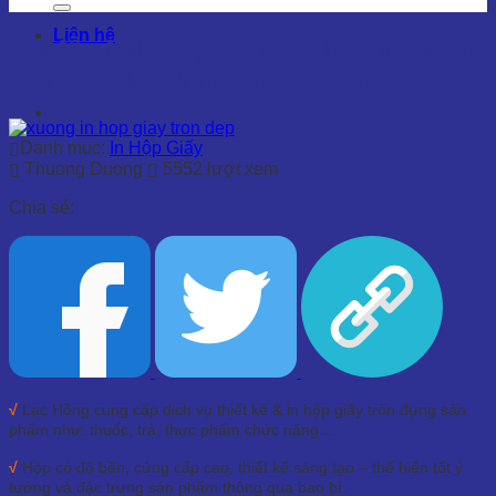
Liên hệ
99 Mẫu In hộp giấy tròn, hộp trụ tròn,
lon giấy đựng trà, thuốc..Cao Cấp
Danh mục:
In Hộp Giấy
Thuong Duong
5552 lượt xem
Chia sẻ:
√
Lạc Hồng cung cấp dịch vụ thiết kế & in hộp giấy tròn đựng sản
phẩm như: thuốc, trà, thực phẩm chức năng…
√
Hộp có độ bền, cứng cấp cao, thiết kế sáng tạo – thể hiện tốt ý
tưởng và đặc trưng sản phẩm thông qua bao bì.