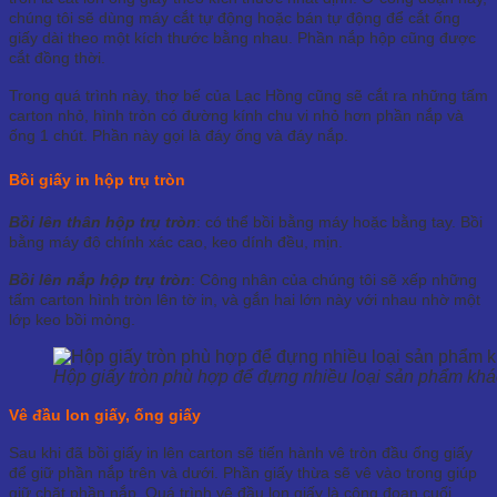
chúng tôi sẽ dùng máy cắt tự động hoặc bán tự động để cắt ống
giấy dài theo một kích thước bằng nhau. Phần nắp hộp cũng được
cắt đồng thời.
Trong quá trình này, thợ bế của Lạc Hồng cũng sẽ cắt ra những tấm
carton nhỏ, hình tròn có đường kính chu vi nhỏ hơn phần nắp và
ống 1 chút. Phần này gọi là đáy ống và đáy nắp.
Bồi giấy in hộp trụ tròn
Bồi lên thân hộp trụ tròn
: có thể bồi bằng máy hoặc bằng tay. Bồi
bằng máy độ chính xác cao, keo dính đều, mịn.
Bồi lên nắp hộp trụ tròn
: Công nhân của chúng tôi sẽ xếp những
tấm carton hình tròn lên tờ in, và gắn hai lớn này với nhau nhờ một
lớp keo bồi mỏng.
Hộp giấy tròn phù hợp để đựng nhiều loại sản phẩm kh
Vê đầu lon giấy, ống giấy
Sau khi đã bồi giấy in lên carton sẽ tiến hành vê tròn đầu ống giấy
để giữ phần nắp trên và dưới. Phần giấy thừa sẽ vê vào trong giúp
giữ chặt phần nắp. Quá trình vê đầu lon giấy là công đoạn cuối