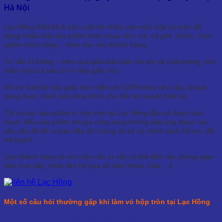
Hà Nội
Lạc Hồng thiết kế & sản xuất rất nhiều các mẫu hộp trụ tròn để
đựng nhiều loại sản phẩm khác nhau như: trà, cà phê, thuốc, thực
phẩm chức năng….theo nhu cầu khách hàng.
Tư vấn kĩ lưỡng – hiệu quả giữa bài toán chi phí và chất lượng, tính
thẩm mỹ của bao bì vỏ hộp giấy tròn.
Hỗ trợ thiết kế hộp giấy tròn miễn phí 100% theo nhu cầu, khách
hàng được chỉnh sửa thỏa thích cho đến khi duyệt thiết kế.
Tất cả các sản phẩm in hộp tròn tại Lạc Hồng đều sẽ được bảo
hành. Nếu sản phẩm khi gia công xong không đáp ứng được các
yêu cầu đã đề ra ban đầu thì chúng tôi sẽ có chính sách hỗ trợ, đổi
trả hợp lí.
Qúy khách hàng có nhu cầu cần tư vấn có thể đến văn phòng giao
dịch trực tiếp, hoặc liên hệ qua số điện thoại, Zalo…⇓
Một số câu hỏi thường gặp khi làm vỏ hộp tròn tại Lạc Hồng
Thời gian sản xuất hộp giấy tròn bao lâu?