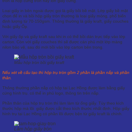
tròn là hộp cứng tròn hay lon giấy cứng.
Loại giấy in bên ngoài được gọi là giấy bồi bề mặt. Lớp giấy bề mặt
chọn để in và bồi hộp giấy tròn thường là loại giấy mỏng, phổ biến
định lượng từ 70-150gsm. Thông thường là giấy kraft, giấy couches
hoặc giấy Ốp.
Với giấy ốp và giấy kraft sau khi in có thể bồi dán trực tiếp vào lớp
carton. Còn với giấy couches thì sẽ được cán phủ một lớp màng
nilon bảo vệ, sau đó mới bồi vào lớp carton bên trong.
Mẫu hộp tròn bồi giấy kraft
Nếu xét về cấu tạo thì hộp trụ tròn gồm 2 phần là phần nắp và phần
thân.
Thông thường phần nắp có hộp tại Lạc Hồng được làm bằng giấy
cứng hình trụ. có thể in phủ logo, thông tin trên nắp.
Phần thân của hộp trụ tròn thì làm làm từ ống giấy. Tùy theo kích
thước hộp mà lõi giấy được cắt theo kích thước nhất định. Hộp giấy
hình trụ tại Lạc Hồng có phần lõi được bện từ giấy kraft là chính.
Làm hộp giấy tròn