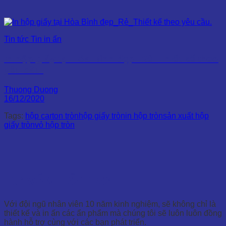
Tin tức Tin in ấn
In hộp giấy tại Hòa Bình đẹp_Rẻ_Thiết kế theo
yêu cầu.
Thuong Duong
16/12/2020
Tags:
hộp carton tròn
hộp giấy tròn
in hộp tròn
sản xuất hộp
giấy tròn
vỏ hộp tròn
TƯ VẤN HỖ TRỢ
Với đội ngũ nhân viên 10 năm kinh nghiệm, sẽ không chỉ là
thiết kế và in ấn các ẩn phẩm mà chúng tôi sẽ luôn luôn đồng
hành hỗ trợ cùng với các bạn phát triển.