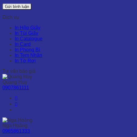
Dịch vụ
In Hộp Giấy
In Túi Giấy
In Catalogue
In Card
In Phong Bì
In Tem Nhãn
In Tờ Rơi
Tư vấn báo giá
Quang Huy
0907861111
Nga Hoàng
0965861333