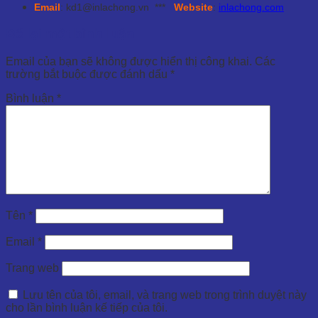
E
mail
: kd1@inlachong.vn ***
Website
:
inlachong.com
Để lại một bình luận
Email của bạn sẽ không được hiển thị công khai.
Các
trường bắt buộc được đánh dấu
*
Bình luận
*
Tên
*
Email
*
Trang web
Lưu tên của tôi, email, và trang web trong trình duyệt này
cho lần bình luận kế tiếp của tôi.