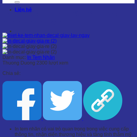
Liên hệ
vai trò của in tem nhãn hàng hóa
trong kinh doanh
Danh mục:
In Tem Nhãn
Thuong Duong
2300 lượt xem
Chia sẻ:
In tem nhãn có vai trò quan trọng trong việc cung cấp
thông tin, nhận diện thương hiệu và tăng tính thẩm mỹ