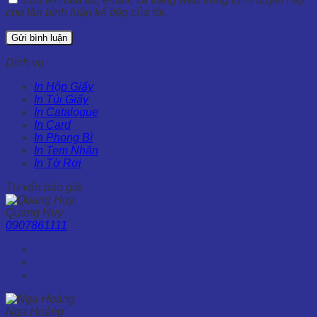
cho lần bình luận kế tiếp của tôi.
Dịch vụ
In Hộp Giấy
In Túi Giấy
In Catalogue
In Card
In Phong Bì
In Tem Nhãn
In Tờ Rơi
Tư vấn báo giá
Quang Huy
0907861111
Nga Hoàng