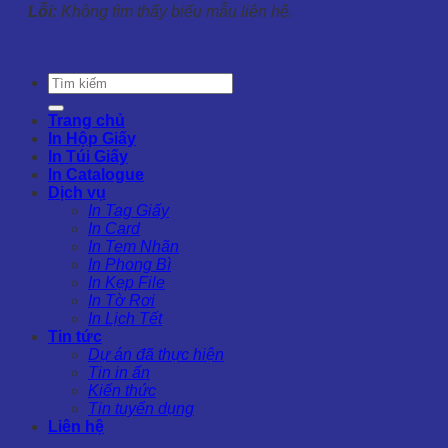
Lỗi:
Không tìm thấy biểu mẫu liên hệ.
Trang chủ
In Hộp Giấy
In Túi Giấy
In Catalogue
Dịch vụ
In Tag Giấy
In Card
In Tem Nhãn
In Phong Bì
In Kẹp File
In Tờ Rơi
In Lịch Tết
Tin tức
Dự án đã thực hiện
Tin in ấn
Kiến thức
Tin tuyển dụng
Liên hệ