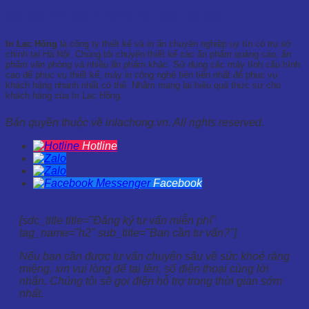
CÔNG TY CỔ PHẦN IN LẠC HỒNG
In Lạc Hồng
là công ty thiết kế và in ấn chuyên nghiệp uy tín có trụ sở
chính tại Hà Nội. Chúng tôi chuyên thiết kế các ấn phẩm quảng cáo, ấn
phẩm văn phòng và nhiều ấn phẩm khác. Sử dụng các máy tính cấu hình
cao để phục vụ thiết kế, máy in công nghệ tiên tiến nhất để phục vụ
khách hàng nhanh nhất có thể. Nhằm mang lại hiệu quả thực sự cho
khách hàng của In Lạc Hồng.
Bản quyền thuộc về inlachong.vn. All rights reserved.
Hotline
Facebook
[sdc_title title="Đăng ký tư vấn miễn phí"
tag_name="h2" sub_title="Bạn cần tư vấn?"]
Nếu bạn cần được tư vấn chuyên sâu về sức khoẻ răng
miệng, xin vui lòng để tại tên, số điện thoại cùng lời
nhắn. Chúng tôi sẽ gọi điện hỗ trợ trong thời gian sớm
nhất.