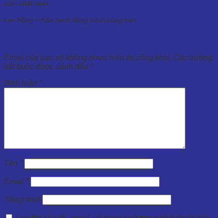
sớm nhất nhé!
Lạc Hồng – hân hạnh đồng hành cùng bạn.
Để lại một bình luận
Email của bạn sẽ không được hiển thị công khai.
Các trường
bắt buộc được đánh dấu
*
Bình luận
*
Tên
*
Email
*
Trang web
Lưu tên của tôi, email, và trang web trong trình duyệt này