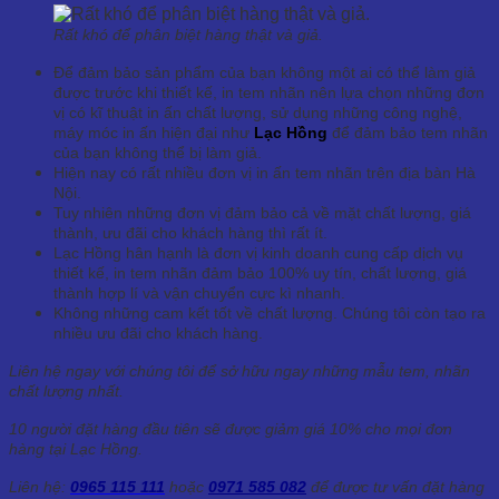
Rất khó để phân biệt hàng thật và giả.
Để đảm bảo sản phẩm của bạn không một ai có thể làm giả
được trước khi thiết kế, in tem nhãn nên lựa chọn những đơn
vị có kĩ thuật in ấn chất lượng, sử dụng những công nghệ,
máy móc in ấn hiện đại như
Lạc Hồng
để đảm bảo tem nhãn
của bạn không thể bị làm giả.
Hiện nay có rất nhiều đơn vị in ấn tem nhãn trên địa bàn Hà
Nội.
Tuy nhiên những đơn vị đảm bảo cả về mặt chất lượng, giá
thành, ưu đãi cho khách hàng thì rất ít.
Lạc Hồng hân hạnh là đơn vị kinh doanh cung cấp dịch vụ
thiết kế, in tem nhãn đảm bảo 100% uy tín, chất lượng, giá
thành hợp lí và vận chuyển cực kì nhanh.
Không những cam kết tốt về chất lượng. Chúng tôi còn tạo ra
nhiều ưu đãi cho khách hàng.
Liên hệ ngay với chúng tôi để sở hữu ngay những mẫu tem, nhãn
chất lượng nhất.
10 người đặt hàng đầu tiên sẽ được giảm giá 10% cho mọi đơn
hàng tại Lạc Hồng.
Liên hệ:
0965 115 111
hoặc
0971 585 082
để được tư vấn đặt hàng