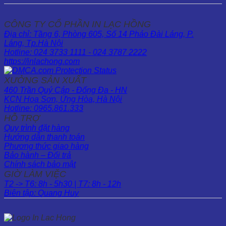
CÔNG TY CỔ PHẦN IN LẠC HỒNG
Địa chỉ: Tầng 6, Phòng 605, Số 14 Pháo Đài Láng, P.
Láng, Tp.Hà Nội
Hotline: 024 3733 1111 - 024 3787 2222
https://inlachong.com
XƯỞNG SẢN XUẤT
460 Trần Quý Cáp - Đống Đa - HN
KCN Hoa Sơn, Ứng Hòa, Hà Nội
Hotline: 0965.861.333
HỖ TRỢ
Quy trình đặt hàng
Hướng dẫn thanh toán
Phương thức giao hàng
Bảo hành – Đổi trả
Chính sách bảo mật
GIỜ LÀM VIỆC
T2 -> T6: 8h - 5h30 | T7: 8h - 12h
Biên tập: Quang Huy