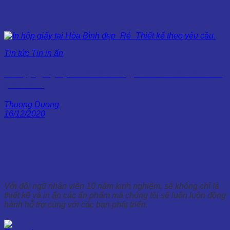
Tin tức Tin in ấn
In hộp giấy tại Hòa Bình đẹp_Rẻ_Thiết kế theo
yêu cầu.
Thuong Duong
16/12/2020
TƯ VẤN HỖ TRỢ
Với đội ngũ nhân viên 10 năm kinh nghiệm, sẽ không chỉ là
thiết kế và in ấn các ẩn phẩm mà chúng tôi sẽ luôn luôn đồng
hành hỗ trợ cùng với các bạn phát triển.