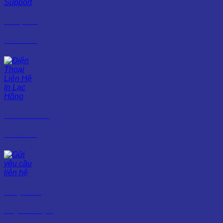
Hỗ trợ 24/7
0965 861 333
Tư vấn thiết kế
0971 585 082
Gửi yêu cầu
kd1@inlachong.vn