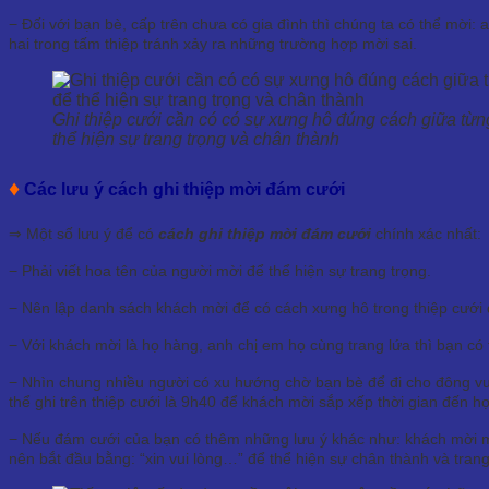
− Đối với bạn bè, cấp trên chưa có gia đình thì chúng ta có thể mời: 
hai trong tấm thiệp tránh xảy ra những trường hợp mời sai.
Ghi thiệp cưới cần có có sự xưng hô đúng cách giữa từ
thể hiện sự trang trọng và chân thành
♦
Các lưu ý cách ghi thiệp mời đám cưới
⇒ Một số lưu ý để có
cách ghi thiệp mời đám cưới
chính xác nhất:
− Phải viết hoa tên của người mời để thể hiện sự trang trọng.
− Nên lập danh sách khách mời để có cách xưng hô trong thiệp cưới đ
− Với khách mời là họ hàng, anh chị em họ cùng trang lứa thì bạn c
− Nhìn chung nhiều người có xu hướng chờ bạn bè để đi cho đông vui 
thể ghi trên thiệp cưới là 9h40 để khách mời sắp xếp thời gian đến hợ
− Nếu đám cưới của bạn có thêm những lưu ý khác như: khách mời m
nên bắt đầu bằng: “xin vui lòng…” để thể hiện sự chân thành và trang