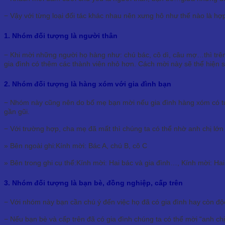
− Vậy với từng loại đối tác khác nhau nên xưng hô như thế nào là hợp
1. Nhóm đối tượng là người thân
− Khi mời những người họ hàng như: chú bác, cô dì, câu mợ…thì trê
gia đình có thêm các thành viên nhỏ hơn. Cách mời này sẽ thể hiện 
2. Nhóm đối tượng là hàng xóm với gia đình bạn
− Nhóm này cũng nên do bố mẹ bạn mời nếu gia đình hàng xóm có tuổi
gần gũi.
− Với trường hợp, cha mẹ đã mất thì chúng ta có thể nhờ anh chị lớn
» Bên ngoài ghi:Kính mời: Bác A, chú B, cô C
» Bên trong ghi cụ thể:Kính mời: Hai bác và gia đình…, Kính mời: Ha
3. Nhóm đối tượng là bạn bè, đồng nghiệp, cấp trên
− Với nhóm này bạn cần chú ý đến việc họ đã có gia đình hay còn độc
− Nếu bạn bè và cấp trên đã có gia đình chúng ta có thể mời “anh chị