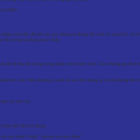
 lí nhất?
n thiệp mời nên để bố mẹ của chúng ta đứng tên mời và xưng hô: cô c
sự tôn trọng và đúng mực nhất.
 để tỏ thái độ trang trọng dành cho khách mời. Còn những gia đình t
 tuổi hơn mời. Nếu không có anh chị em thì chúng ta có thể đứng tên 
i bác và anh chị…
 thân để viết cho đúng.
 và các cháu” hoặc “ hai em và các cháu”.