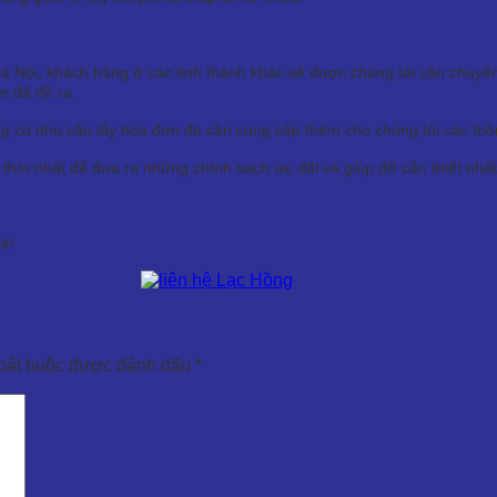
Hà Nội, khách hàng ở các tỉnh thành khác sẽ được chúng tôi vận chuy
n đã đề ra.
 có nhu cầu lấy hóa đơn đỏ cần cung cấp thêm cho chúng tôi các thông
hời nhất để đưa ra những chính sách ưu đãi và giúp đỡ cần thiết nhất
hé!
bắt buộc được đánh dấu
*