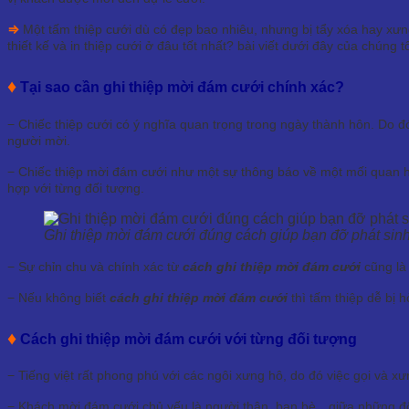
⇒
Một tấm thiệp cưới dù có đẹp bao nhiêu, nhưng bị tẩy xóa hay xưn
thiết kế và in thiệp cưới ở đâu tốt nhất? bài viết dưới đây của chúng tôi
♦
Tại sao cần ghi thiệp mời đám cưới chính xác?
− Chiếc thiệp cưới có ý nghĩa quan trọng trong ngày thành hôn. Do đó k
người mời.
− Chiếc thiệp mời đám cưới như một sự thông báo về một mối quan h
hợp với từng đối tượng.
Ghi thiệp mời đám cưới đúng cách giúp bạn đỡ phát sinh
− Sự chỉn chu và chính xác từ
cách ghi thiệp mời đám cưới
cũng là
− Nếu không biết
cách ghi thiệp mời đám cưới
thì tấm thiệp dễ bị 
♦
Cách ghi thiệp mời đám cưới với từng đối tượng
− Tiếng việt rất phong phú với các ngôi xưng hô, do đó việc gọi và xưn
− Khách mời đám cưới chủ yếu là người thân, bạn bè…giữa những đố