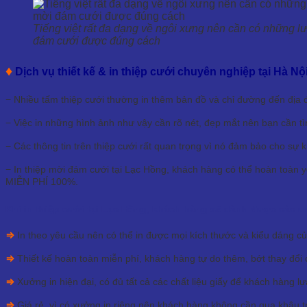
Tiếng việt rất đa dạng về ngôi xưng nên cần có những lưu
đám cưới được đúng cách
♦
Dịch vụ thiết kế & in thiệp cưới chuyên nghiệp tại Hà Nộ
− Nhiều tấm thiệp cưới thường in thêm bản đồ và chỉ đường đến địa 
− Việc in những hình ảnh như vậy cần rõ nét, đẹp mắt nên bạn cần t
− Các thông tin trên thiệp cưới rất quan trọng vì nó đảm bảo cho sự 
− In thiệp mời đám cưới tại Lạc Hồng, khách hàng có thể hoàn toàn
MIỄN PHÍ 100%.
Khi in thiệp cưới tại Lạc Hồng, khách hàng sẽ dành được các ư
⇒
In theo yêu cầu nên có thể in được mọi kích thước và kiểu dáng củ
⇒
Thiết kế hoàn toàn miễn phí, khách hàng tự do thêm, bớt thay đổi cá
⇒
Xưởng in hiện đại, có đủ tất cả các chất liệu giấy để khách hàng l
⇒
Giá rẻ, vì có xưởng in riêng nên khách hàng không cần qua khâu trun