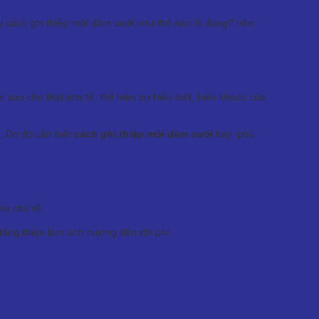
y cách ghi thiệp mời đám cưới như thế nào là đúng? nên
 sao cho thật tinh tế, thể hiện sự hiểu biết, hiếu khách của
. Do đó cần biết
cách ghi thiệp mời đám cưới
hay, phù
và chú rể.
ẽ tăng thêm làm ảnh hưởng đến chi phí.