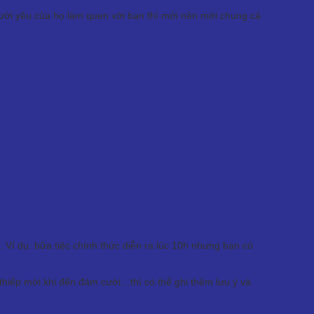
 người yêu của họ làm quen với bạn thì mới nên mời chung cả
 Ví dụ: bữa tiệc chính thức diễn ra lúc 10h nhưng bạn có
iếp mời khi đến đám cưới…thì có thể ghi thêm lưu ý và