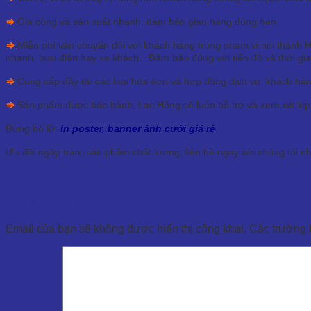
⇒
Gia công và sản xuất nhanh, đảm bảo giao hàng đúng hẹn.
⇒
Miễn phí vận chuyển đối với khách hàng trong phạm vi nội thành 
nhanh, bưu điện hay xe khách…Đảm bảo đúng với tiến độ và thời gia
⇒
Cung cấp đầy đủ các loại hóa đơn và hợp đồng dịch vụ, khách hàng
⇒
Sản phẩm được bảo hành, Lạc Hồng sẽ luôn hỗ trợ và xem xét kịp t
Đừng bỏ lỡ:
In poster, banner ảnh cưới giá rẻ
Ưu đãi ngập tràn, sản phẩm chất lượng, liên hệ ngay với chúng tôi n
Để lại một bình luận
Email của bạn sẽ không được hiển thị công khai.
Các trường 