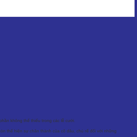
phần không thể thiếu trong các lễ cưới.
còn thể hiện sự chân thành của cô dâu, chú rể đối với những