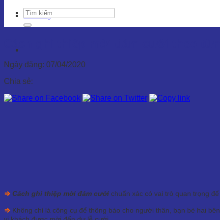
Liên hệ
Cách ghi thiệp mời đám cưới theo từ
Ngày đăng: 07/04/2020
Chia sẻ:
⇒
Cách ghi thiệp mời đám cưới
chuẩn xác có vai trò quan trọng để 
⇒
Không chỉ là công cụ để thông báo cho người thân, bạn bè hai bên 
vị khách được mời đến dự lễ cưới.