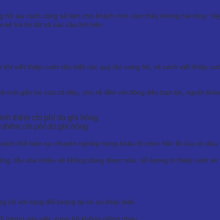
g hô sai cách cũng sẽ làm cho khách mời cảm thấy không hài lòng. Vậ
 sẽ trả lời tất cả các câu hỏi trên.
hi viết thiệp cưới cần biết các quy tắc xưng hô, và cách viết thiệp cưới
ệ mới gắn bó của cô dâu, chú rể đến với đông đảo bạn bè, người thân
 thêm chi phí do ghi hỏng
 cách thể hiện sự chuyên nghiệp trong khâu tổ chức hôn lễ của cô dâu 
hỏng, tẩy xóa nhiều sẽ không dùng được nữa, số lượng in thiệp cưới s
g hô với từng đối tượng lại có sự khác biệt.
i tượng này việc xưng hô không giống nhau.