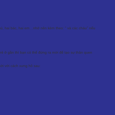
hú, hai bác, hai em…nhớ nên kèm theo: “ và các cháu” nếu
rẻ ở gần thì bạn có thể đứng ra mời để tạo sự thân quen
mời với cách xưng hô sau: