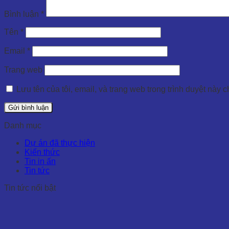
Bình luận
*
Tên
*
Email
*
Trang web
Lưu tên của tôi, email, và trang web trong trình duyệt này ch
Danh mục
Dự án đã thực hiện
Kiến thức
Tin in ấn
Tin tức
Tin tức nổi bật