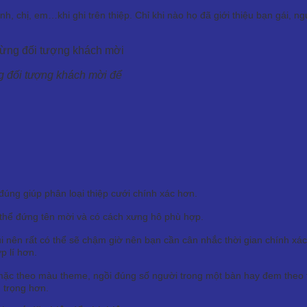
anh, chị, em…khi ghi trên thiệp. Chỉ khi nào họ đã giới thiệu bạn gái,
ng đối tượng khách mời để
úng giúp phân loại thiệp cưới chính xác hơn.
ó thể đứng tên mời và có cách xưng hô phù hợp.
nên rất có thể sẽ chậm giờ nên bạn cần cân nhắc thời gian chính xác.
p lí hơn.
ặc theo màu theme, ngồi đúng số người trong một bàn hay đem theo th
 trọng hơn.