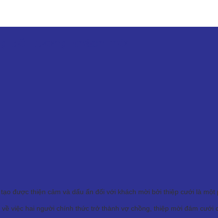
ng đối tượng khách mời
tạo được thiện cảm và dấu ấn đối với khách mời bởi thiệp cưới là một 
về việc hai người chính thức trở thành vợ chồng, thiệp mời đám cưới 