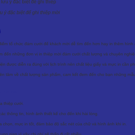
 ý đặc biệt để ghi thiệp mời
i
điểm tổ chức đám cưới để khách mời dễ tìm đến hơn hay in thêm hình ản
ìm đến những đơn vị in thiệp mời đám cưới chất lượng và chuyên nghi
kiện được diễn ra đúng với lịch trình nên chất liệu giấy và mực in cần 
 yên tâm về chất lượng sản phẩm, cam kết đem đến cho bạn những mẫu t
u đãi sau:
a thiệp cưới.
c thông tin, hình ảnh thiết kế cho đến khi hài lòng.
ựa chọn, mực in tốt, đảm bảo độ sắc nét của chữ và hình ảnh khi in.
g gian vì vậy chi phí sẽ thấp đi rất nhiều.