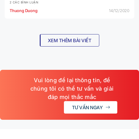
2 CÁC BÌNH LUẬN
Thuong Duong
14/12/2020
XEM THÊM BÀI VIẾT
Vui lòng để lại thông tin, để
chúng tôi có thể tư vấn và giải
đáp mọi thắc mắc
TƯ VẤN NGAY