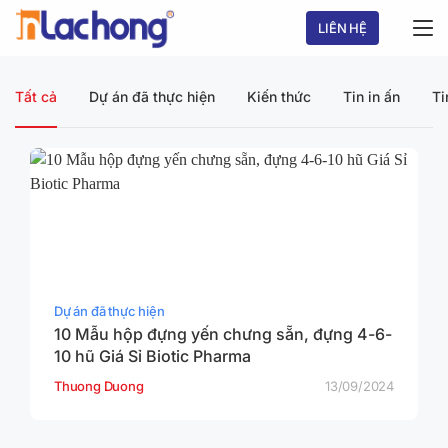
Chuyển
LIÊN HỆ
đến
nội
dung
Tất cả
Dự án đã thực hiện
Kiến thức
Tin in ấn
Ti
Dự án đã thực hiện
10 Mẫu hộp đựng yến chưng sẵn, đựng 4-6-
10 hũ Giá Sỉ Biotic Pharma
Thuong Duong
13/09/2024