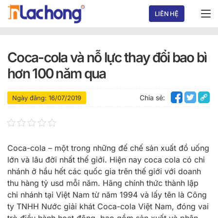
Chuyển
LIÊN HỆ
đến
nội
dung
Coca-cola và nỗ lực thay đổi bao bì
hơn 100 năm qua
Chia sẻ:
Ngày đăng: 16/07/2019
Coca-cola – một trong những đế chế sản xuất đồ uống
lớn và lâu đời nhất thế giới. Hiện nay coca cola có chi
nhánh ở hầu hết các quốc gia trên thế giới với doanh
thu hàng tỷ usd mỗi năm. Hãng chính thức thành lập
chi nhánh tại Việt Nam từ năm 1994 và lấy tên là Công
ty TNHH Nước giải khát Coca-cola Việt Nam, đóng vai